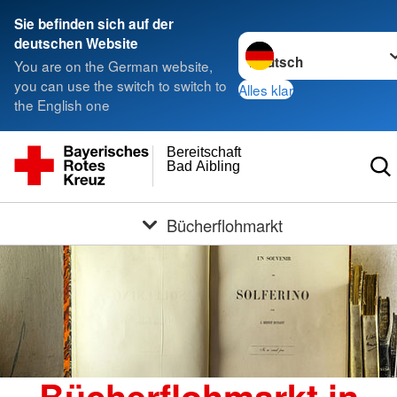
Sie befinden sich auf der
Sprache wechseln zu
deutschen Website
You are on the German website,
you can use the switch to switch to
Alles klar
the English one
Bereitschaft
Bad Aibling
Bücherflohmarkt
Bücherflohmarkt in