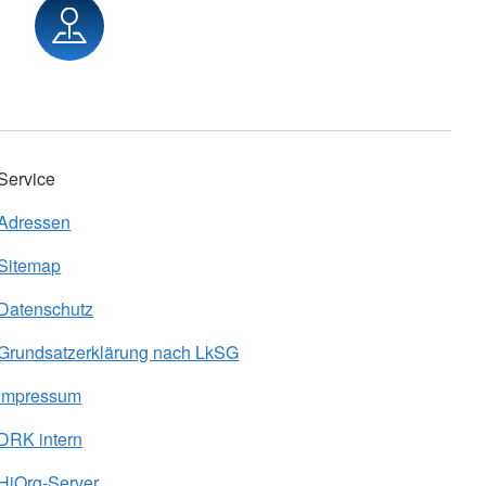
Service
Adressen
Sitemap
Datenschutz
Grundsatzerklärung nach LkSG
Impressum
DRK intern
HiOrg-Server