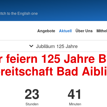
tch to the English one
Angebote
Aktuell
Über Uns
Mithe
Jubiläum 125 Jahre
r feiern 125 Jahre 
reitschaft Bad Aibl
3
23
41
Stunden
Minuten