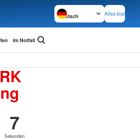
Sprache wechseln zu
Alles klar
lfen
Im Notfall
BRK
ing
7
Sekunden