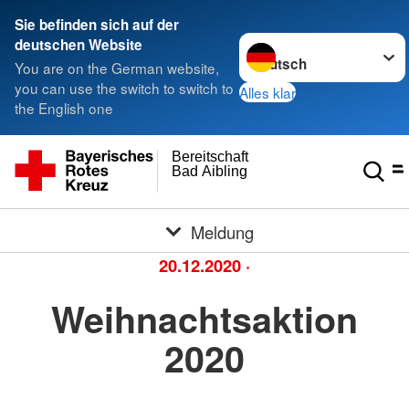
Sie befinden sich auf der
Sprache wechseln zu
deutschen Website
You are on the German website,
you can use the switch to switch to
Alles klar
the English one
Bereitschaft
Bad Aibling
Meldung
20.12.2020
·
Weihnachtsaktion
2020