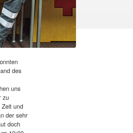
konnten
tand des
ehen uns
r zu
 Zeit und
n der sehr
aut doch
 um 19:00