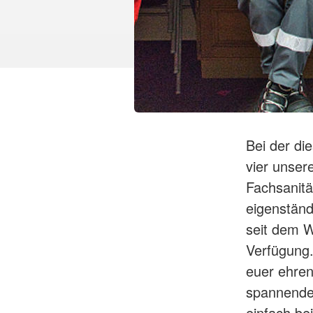
Bei der di
vier unser
Fachsanitä
eigenständ
seit dem W
Verfügung.
euer ehren
spannenden
einfach be