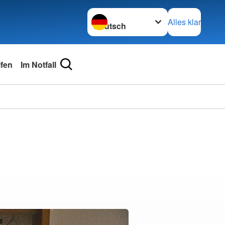
Sprache wechseln zu
Alles klar
lfen
Im Notfall
g