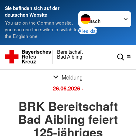
Sie befinden sich auf der
Sprache wechseln zu
deutschen Website
You are on the German website,
you can use the switch to switch to
Alles klar
the English one
Bereitschaft
Bad Aibling
Meldung
26.06.2026
·
BRK Bereitschaft
Bad Aibling feiert
125-jähriges