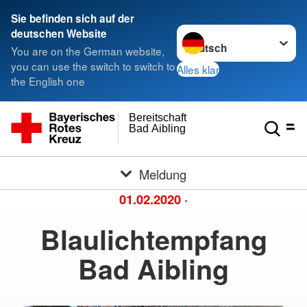
Sie befinden sich auf der
Sprache wechseln zu
deutschen Website
You are on the German website,
you can use the switch to switch to
Alles klar
the English one
Bereitschaft
Bad Aibling
Meldung
01.02.2020
·
Blaulichtempfang
Bad Aibling